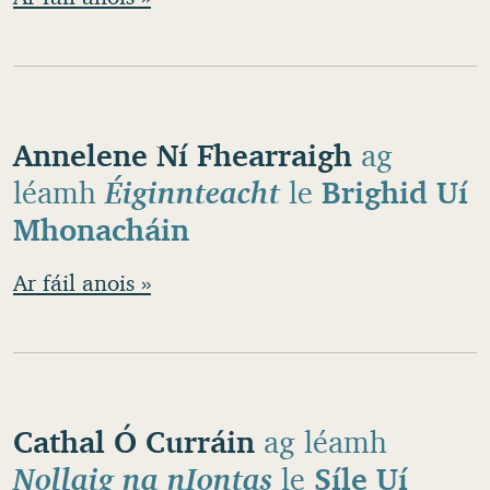
Annelene Ní Fhearraigh
ag
léamh
Éiginnteacht
le
Brighid Uí
Mhonacháin
Ar fáil anois »
Cathal Ó Curráin
ag léamh
Nollaig na nIontas
le
Síle Uí