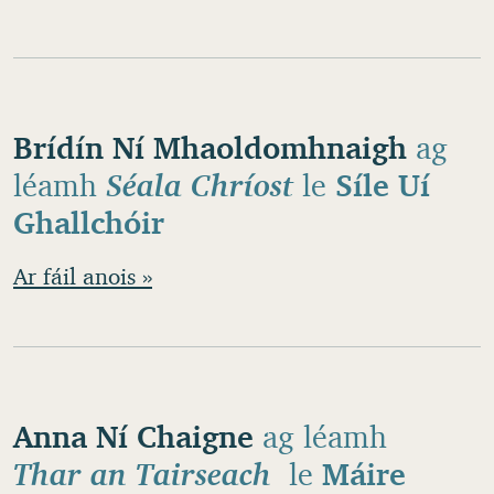
Brídín Ní Mhaoldomhnaigh
ag
léamh
Séala Chríost
le
Síle Uí
Ghallchóir
Ar fáil anois »
Anna Ní Chaigne
ag léamh
Thar an Tairseach
le
Máire