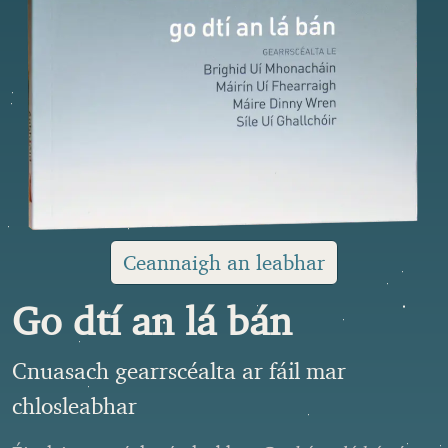
Ceannaigh an leabhar
Go dtí an lá bán
Cnuasach gearrscéalta ar fáil mar
chlosleabhar