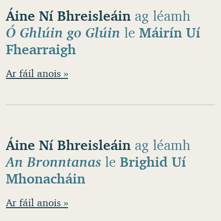
Áine Ní Bhreisleáin
ag léamh
Ó Ghlúin go Glúin
le
Máirín Uí
Fhearraigh
Ar fáil anois »
Áine Ní Bhreisleáin
ag léamh
An Bronntanas
le
Brighid Uí
Mhonacháin
Ar fáil anois »