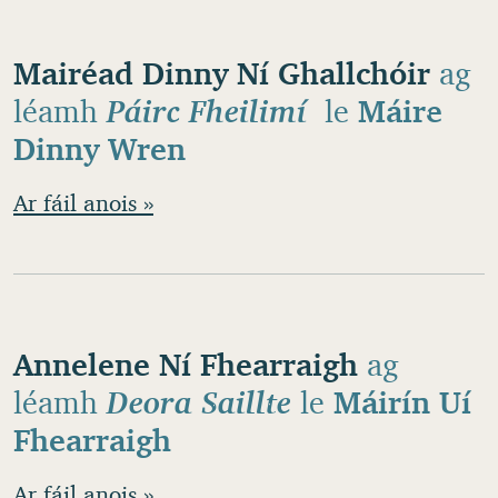
Mairéad Dinny Ní Ghallchóir
ag
léamh
Páirc Fheilimí
le
Máire
Dinny Wren
Ar fáil anois »
Annelene Ní Fhearraigh
ag
léamh
Deora Saillte
le
Máirín Uí
Fhearraigh
Ar fáil anois »