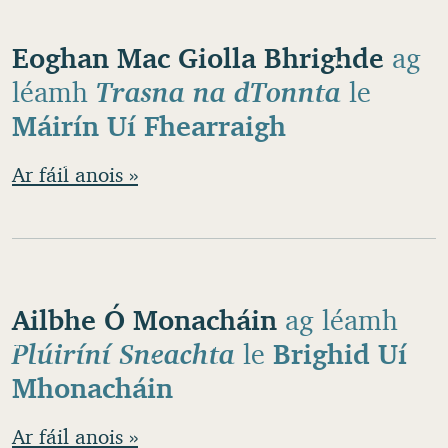
Eoghan Mac Giolla Bhrighde
ag
léamh
Trasna na dTonnta
le
Máirín Uí Fhearraigh
Ar fáil anois »
Ailbhe Ó Monacháin
ag léamh
Plúiríní Sneachta
le
Brighid Uí
Mhonacháin
Ar fáil anois »