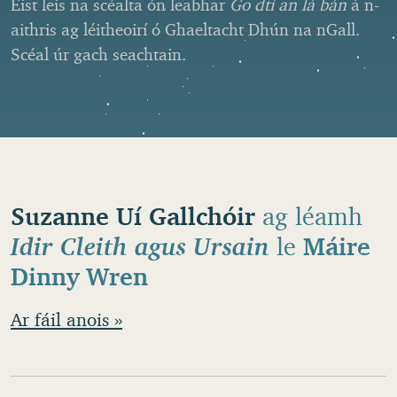
Éist leis na scéalta ón leabhar
Go dtí an lá bán
á n-
aithris ag léitheoirí ó Ghaeltacht Dhún na nGall.
Scéal úr gach seachtain.
Suzanne Uí Gallchóir
ag léamh
Idir Cleith agus Ursain
le
Máire
Dinny Wren
Ar fáil anois »